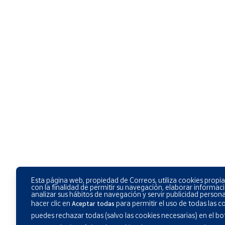
Esta página web, propiedad de Correos, utiliza cookies propia
con la finalidad de permitir su navegación, elaborar informaci
analizar sus hábitos de navegación y servir publicidad person
hacer clic en
para permitir el uso de todas las 
Aceptar todas
puedes rechazar todas (salvo las cookies necesarias) en el b