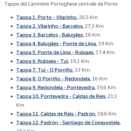
Tappe del Cammino Portoghese centrale da Porto:
Tappa 1.
Porto - Vilarinho.
26,5 Km.
Tappa 2.
Vilarinho - Barcelos.
27,3 Km.
Tappa 3.
Barcelos - Balugães.
16 Km.
Tappa 4.
Balugães
- Ponte de Lima.
19 Km.
Tappa 5.
Ponte de Lima - Rubiaes.
17,4 Km.
Tappa 6.
Rubiaes - Tui.
19,1 Km.
Tappa 7.
Tui - O Porriño.
13 Km.
Tappa 8.
O Porriño - Redondela.
16 Km.
Tappa 9.
Redondela - Pontevedra.
19,6 Km.
Tappa 10.
Pontevedra - Caldas de Reis.
21,1
Km.
Tappa 11.
Caldas de Reis - Padrón.
18,6 Km.
Tappa 12.
Padrón - Santiago de Compostela.