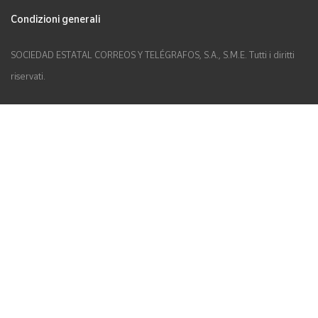
Condizioni generali
SOCIEDAD ESTATAL CORREOS Y TELÉGRAFOS, S.A., S.M.E. Tutti i diritti
riservati.