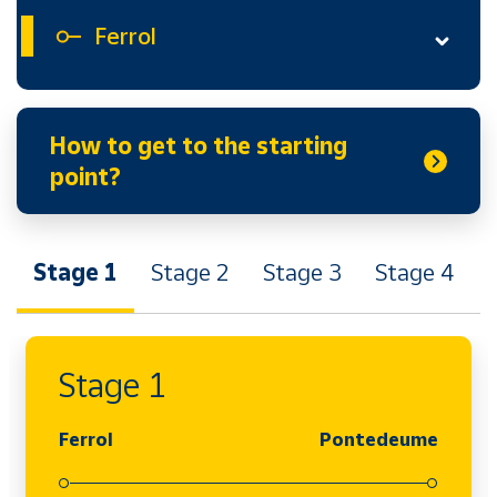
Ferrol
How to get to the starting
point?
Stage 1
Stage 2
Stage 3
Stage 4
Stage 1
Ferrol
Pontedeume