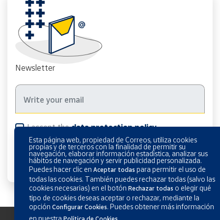
Newsletter
I accept the
data protection policy
Esta página web, propiedad de Correos, utiliza cookies
propias y de terceros con la finalidad de permitir su
navegación, elaborar información estadística, analizar sus
hábitos de navegación y servir publicidad personalizada.
Puedes hacer clic en
para permitir el uso de
Aceptar todas
todas las cookies. También puedes rechazar todas (salvo las
cookies necesarias) en el botón
o elegir qué
Rechazar todas
tipo de cookies deseas aceptar o rechazar, mediante la
opción
.
Puedes obtener más información
Configurar Cookies
en nuestra
.
Política de Cookies