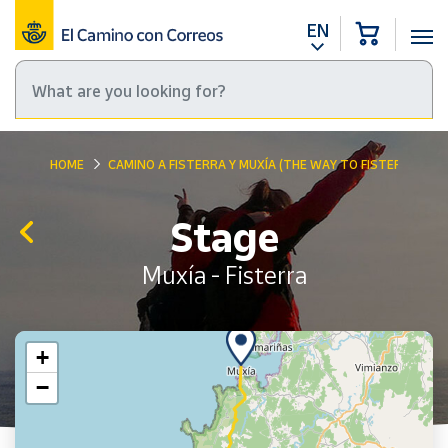
EN
HOME
CAMINO A FISTERRA Y MUXÍA (THE WAY TO FISTERRA AND
Stage
Muxía - Fisterra
+
−