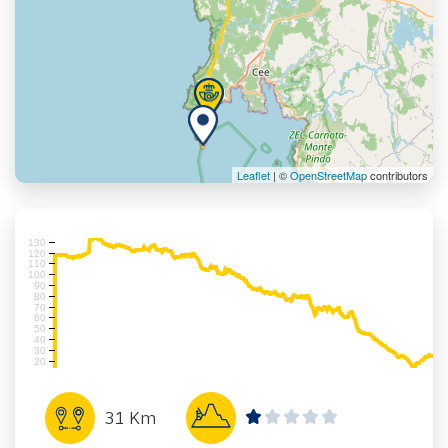
Leaflet
| ©
OpenStreetMap
contributors
130
120
110
100
90
80
70
60
50
40
30
20
31 Km