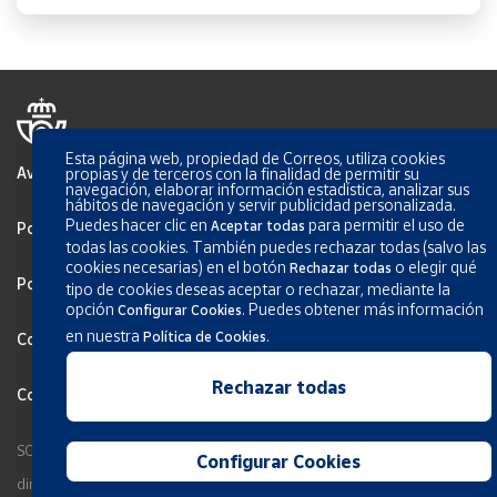
Esta página web, propiedad de Correos, utiliza cookies
Aviso Legal
propias y de terceros con la finalidad de permitir su
navegación, elaborar información estadística, analizar sus
hábitos de navegación y servir publicidad personalizada.
Puedes hacer clic en
para permitir el uso de
Aceptar todas
Política de Privacidade
todas las cookies. También puedes rechazar todas (salvo las
cookies necesarias) en el botón
o elegir qué
Rechazar todas
Politica de Cookies
tipo de cookies deseas aceptar o rechazar, mediante la
opción
.
Puedes obtener más información
Configurar Cookies
en nuestra
.
Política de Cookies
Configurar Cookies
Rechazar todas
Condições Gerais dos Serviços
SOCIEDAD ESTATAL CORREOS Y TELÉGRAFOS, S.A., S.M.E. Todos os
Configurar Cookies
direitos reservados.