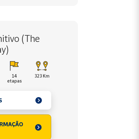
itivo (The
ay)
14
323 Km
etapas
S
ORMAÇÃO