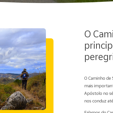
O Cami
princip
peregr
O Caminho de S
mais importan
Apóstolo no sé
nos conduz até
Falamos do Cam