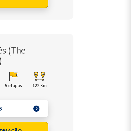
és (The
)
5 etapas
122 Km
S
ORMAÇÃO