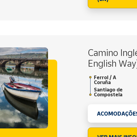
Camino Ingl
English Way
Ferrol / A
Coruña
Santiago de
Compostela
ACOMODAÇÕE
VER MAIS INF