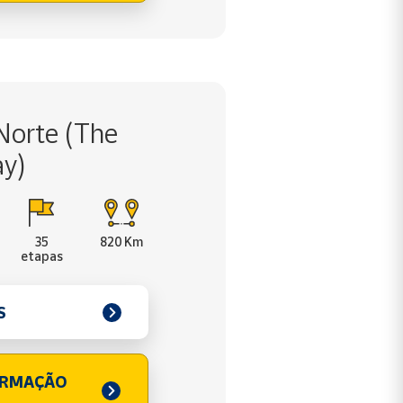
Norte (The
y)
35
820 Km
etapas
S
ORMAÇÃO