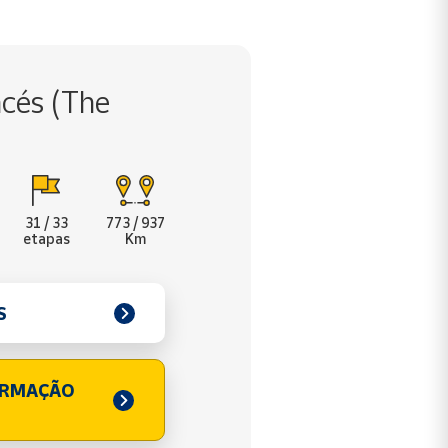
cés (The
31 / 33
773 / 937
etapas
Km
S
ORMAÇÃO