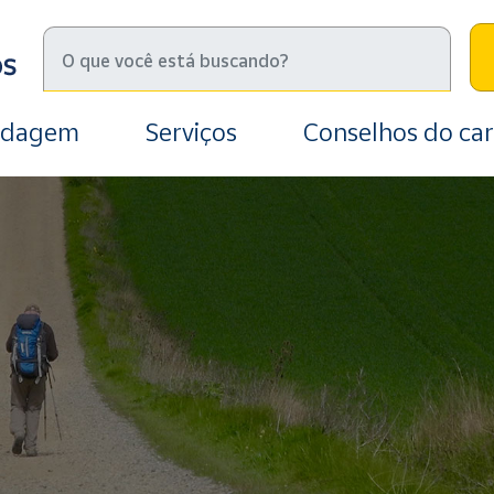
edagem
Serviços
Conselhos do car