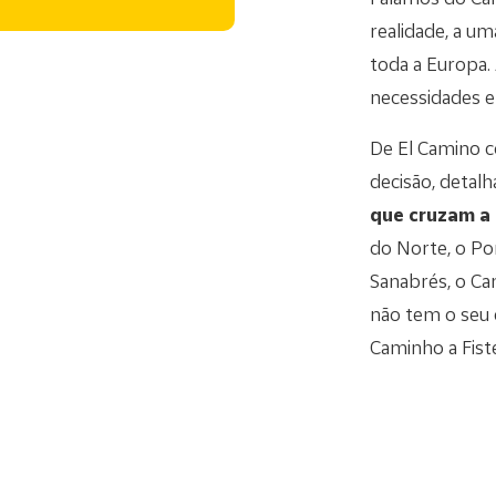
realidade, a u
toda a Europa.
necessidades e
De El Camino c
decisão, detal
que cruzam a
do Norte, o Port
Sanabrés, o Ca
não tem o seu 
Caminho a Fiste