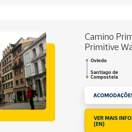
Camino Prim
Primitive W
Oviedo
Santiago de
Compostela
ACOMODAÇÕE
VER MAIS INF
(EN)