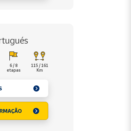
rtugués
6 / 8
115 / 161
etapas
Km
S
ORMAÇÃO