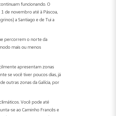
ontinuam funcionando. O
e 1 de novembro até à Páscoa,
rinos) a Santiago e de Tui a
que percorrem o norte da
de modo mais ou menos
ficilmente apresentam zonas
e se você tiver poucos dias, já
de outras zonas da Galícia, por
 climáticos. Você pode até
junta-se ao Caminho Francês e