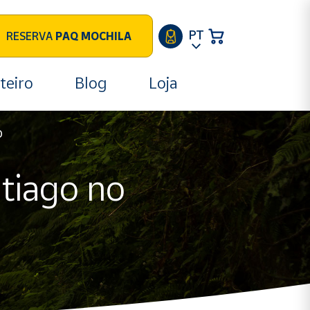
PT
RESERVA
PAQ MOCHILA
teiro
Blog
Loja
O
ntiago no