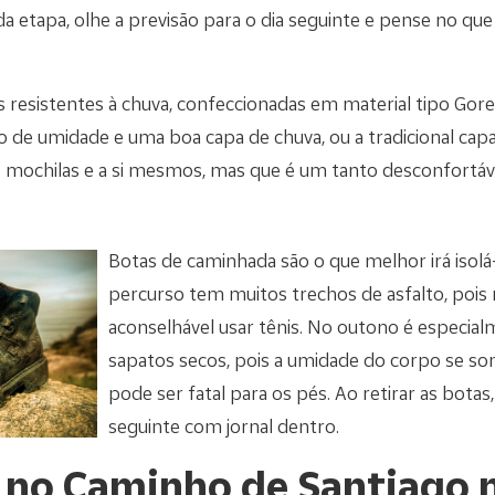
a etapa, olhe a previsão para o dia seguinte e pense no que 
resistentes à chuva, confeccionadas em material tipo Gore
esso de umidade e uma boa capa de chuva, ou a tradicional ca
s mochilas e a si mesmos, mas que é um tanto desconfortáv
Botas de caminhada são o que melhor irá isolá
percurso tem muitos trechos de asfalto, poi
aconselhável usar tênis. No outono é especi
sapatos secos, pois a umidade do corpo se so
pode ser fatal para os pés. Ao retirar as botas,
seguinte com jornal dentro.
r no Caminho de Santiago 