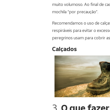
muito volumoso. Ao final de cad
mochila “por precaução”.
Recomendamos o uso de calças 
respiráveis ​​para evitar o exc
peregrinos usam para cobrir a
Calçados
3.
O que faze