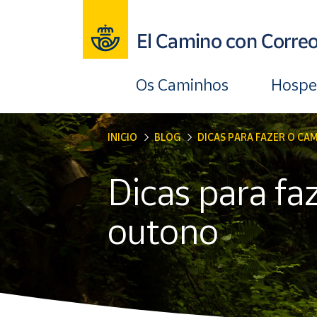
Os Caminhos
Hosp
INICIO
BLOG
DICAS PARA FAZER O CA
Dicas para fa
outono