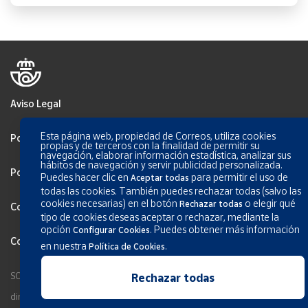
Aviso Legal
Esta página web, propiedad de Correos, utiliza cookies
Política de Privacidade
propias y de terceros con la finalidad de permitir su
navegación, elaborar información estadística, analizar sus
hábitos de navegación y servir publicidad personalizada.
Politica de Cookies
Puedes hacer clic en
para permitir el uso de
Aceptar todas
todas las cookies. También puedes rechazar todas (salvo las
cookies necesarias) en el botón
o elegir qué
Rechazar todas
Configurar Cookies
tipo de cookies deseas aceptar o rechazar, mediante la
opción
.
Puedes obtener más información
Configurar Cookies
Condições Gerais dos Serviços
en nuestra
.
Política de Cookies
SOCIEDAD ESTATAL CORREOS Y TELÉGRAFOS, S.A., S.M.E. Todos os
Rechazar todas
direitos reservados.