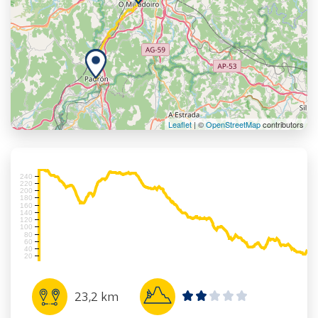
Leaflet
| ©
OpenStreetMap
contributors
240
220
200
180
160
140
120
100
80
60
40
20
23,2 km