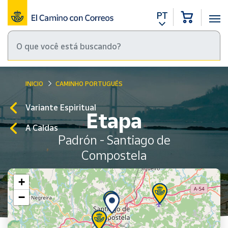
PT
INICIO
CAMINHO PORTUGUÉS
Variante Espiritual
Etapa
A Caldas
Padrón - Santiago de
Compostela
+
−