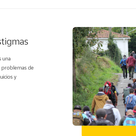
stigmas
s una
n problemas de
uicios y