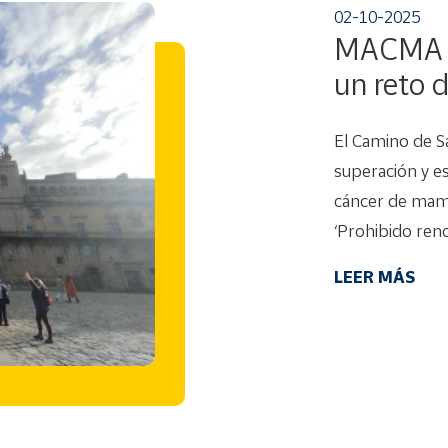
02-10-2025
MACMA c
un reto 
El Camino de S
superación y e
cáncer de mama 
‘Prohibido ren
LEER MÁS