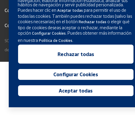
navegación, elaborar información estadística, analizar sus
hábitos de navegación y servir publicidad personalizada.
Puedes hacer clic en
para permitir el uso de
Configurar Cookies
Aceptar todas
todas las cookies. También puedes rechazar todas (salvo las
cookies necesarias) en el botón
o elegir qué
Rechazar todas
Condiciones generales de los servicios
tipo de cookies deseas aceptar o rechazar, mediante la
opción
.
Puedes obtener más información
Configurar Cookies
en nuestra
.
SOCIEDAD ESTATAL CORREOS Y TELÉGRAFOS, S.A., S.M.E. Todos los
Política de Cookies
derechos reservados.
Rechazar todas
Configurar Cookies
Aceptar todas