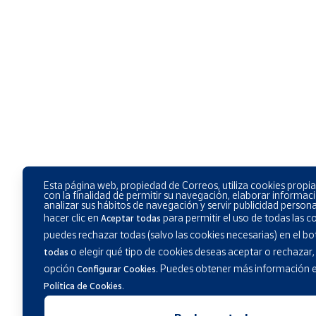
Esta página web, propiedad de Correos, utiliza cookies propia
con la finalidad de permitir su navegación, elaborar informaci
analizar sus hábitos de navegación y servir publicidad person
hacer clic en
para permitir el uso de todas las 
Aceptar todas
puedes rechazar todas (salvo las cookies necesarias) en el b
o elegir qué tipo de cookies deseas aceptar o rechazar,
todas
opción
.
Puedes obtener más información e
Configurar Cookies
.
Política de Cookies