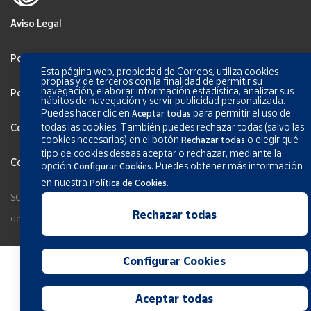
Aviso Legal
Política de privacidad
Esta página web, propiedad de Correos, utiliza cookies
propias y de terceros con la finalidad de permitir su
navegación, elaborar información estadística, analizar sus
Política de Cookies
hábitos de navegación y servir publicidad personalizada.
Puedes hacer clic en
para permitir el uso de
Aceptar todas
todas las cookies. También puedes rechazar todas (salvo las
Configurar Cookies
cookies necesarias) en el botón
o elegir qué
Rechazar todas
tipo de cookies deseas aceptar o rechazar, mediante la
Condiciones generales de los servicios
opción
.
Puedes obtener más información
Configurar Cookies
en nuestra
.
Política de Cookies
SOCIEDAD ESTATAL CORREOS Y TELÉGRAFOS, S.A., S.M.E. Todos los
Rechazar todas
derechos reservados.
Configurar Cookies
Aceptar todas