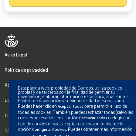
Aviso Legal
Política de privacidad
Política de Cookies
Esta página web, propiedad de Correos, utiliza cookies
propias y de terceros con la finalidad de permitir su
navegación, elaborar información estadística, analizar sus
Configurar Cookies
hábitos de navegación y servir publicidad personalizada.
Puedes hacer clic en
para permitir el uso de
Aceptar todas
todas las cookies. También puedes rechazar todas (salvo las
Condiciones generales de los servicios
cookies necesarias) en el botón
o elegir qué
Rechazar todas
tipo de cookies deseas aceptar o rechazar, mediante la
opción
.
Puedes obtener más información
Configurar Cookies
SOCIEDAD ESTATAL CORREOS Y TELÉGRAFOS, S.A., S.M.E. Todos los