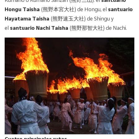
Hongu Taisha
(熊野本宮大社) de Hongu, el
santuario
Hayatama Taisha
(熊野速玉大社) de Shingu y
el
santuario Nachi Taisha
(熊野那智大社) de Nachi.
Cuatro principales rutas