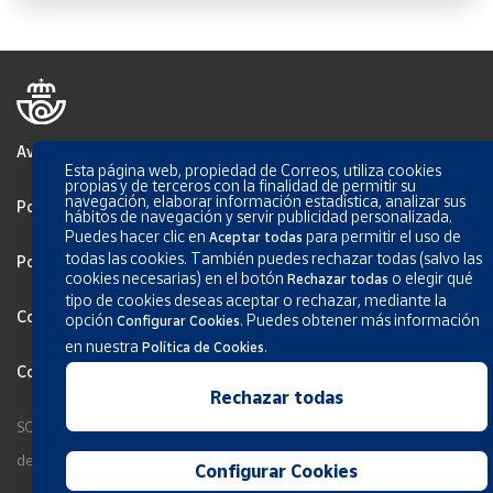
Aviso Legal
Esta página web, propiedad de Correos, utiliza cookies
propias y de terceros con la finalidad de permitir su
navegación, elaborar información estadística, analizar sus
Política de privacidad
hábitos de navegación y servir publicidad personalizada.
Puedes hacer clic en
para permitir el uso de
Aceptar todas
todas las cookies. También puedes rechazar todas (salvo las
Política de Cookies
cookies necesarias) en el botón
o elegir qué
Rechazar todas
tipo de cookies deseas aceptar o rechazar, mediante la
Configurar Cookies
opción
.
Puedes obtener más información
Configurar Cookies
en nuestra
.
Política de Cookies
Condiciones generales de los servicios
Rechazar todas
SOCIEDAD ESTATAL CORREOS Y TELÉGRAFOS, S.A., S.M.E. Todos los
derechos reservados.
Configurar Cookies