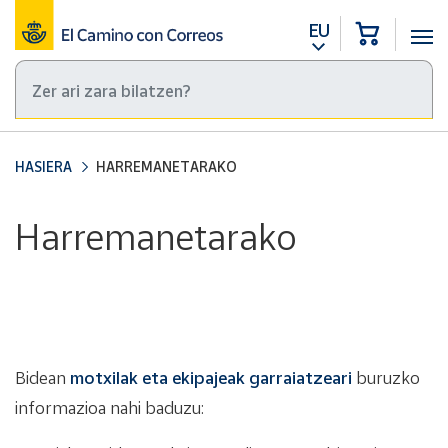
EU
HASIERA
HARREMANETARAKO
Harremanetarako
Bidean
motxilak eta ekipajeak garraiatzeari
buruzko
informazioa nahi baduzu: