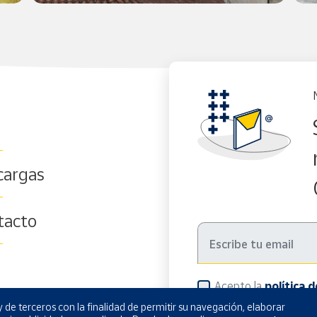
g
cargas
tacto
Acepto la
política 
 de terceros con la finalidad de permitir su navegación, elaborar