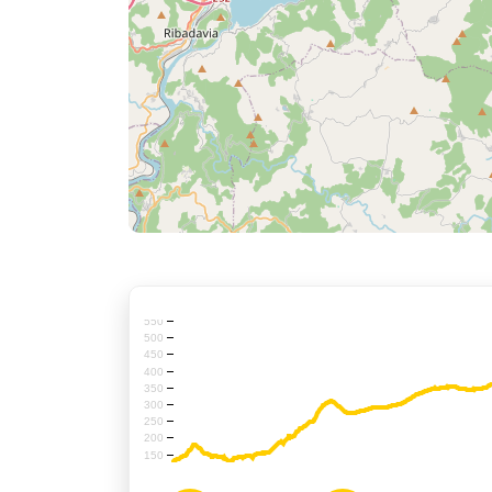
550
500
450
400
350
300
250
200
150