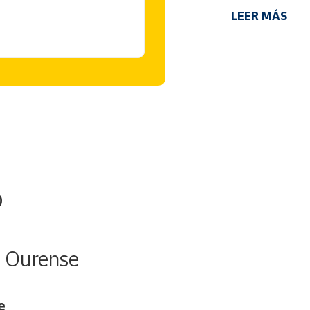
LEER MÁS
o
n Ourense
e