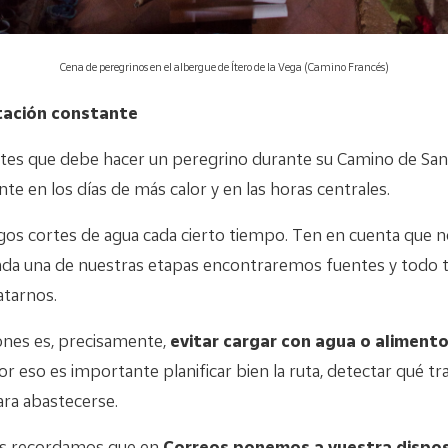
Cena de peregrinos en el albergue de Ítero de la Vega (Camino Francés)
atación constante
tes que debe hacer un peregrino durante su Camino de San
nte en los días de más calor y en las horas centrales.
os cortes de agua cada cierto tiempo. Ten en cuenta que 
cada una de nuestras etapas encontraremos fuentes y todo t
atarnos.
nes es, precisamente,
evitar cargar con agua o alimento
r eso es importante planificar bien la ruta, detectar qué 
ra abastecerse.
 os recordamos que en
Correos ponemos a vuestra dispos