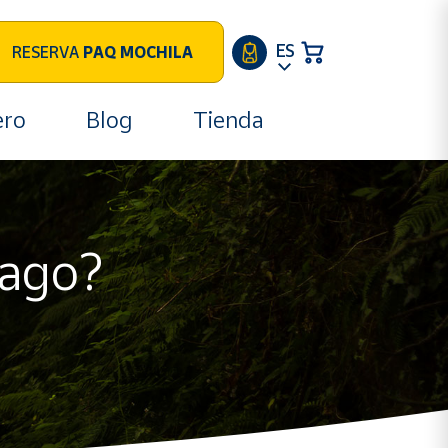
ES
RESERVA
PAQ MOCHILA
ero
Blog
Tienda
iago?