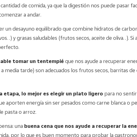
cantidad de comida, ya que la digestión nos puede pasar f
 comenzar a andar.
r un desayuno equilibrado que combine hidratos de carbono
os…) y grasas saludables (frutos secos, aceite de oliva…). Si
perfecto.
dable tomar un tentempié
que nos ayude a recuperar ener
 media tarde) son adecuados los frutos secos, barritas de c
a etapa, lo mejor es elegir un plato ligero
para no sentir
que aporten energía sin ser pesados como carne blanca o
e pasta o arroz.
pensa: una
buena cena que nos ayude a recuperar la ene
mida, por lo que es buen momento para probar la gastronom