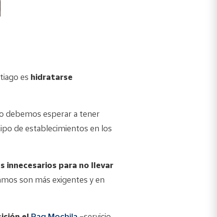
tiago es
hidratarse
no debemos esperar a tener
ipo de establecimientos en los
s innecesarios para no llevar
tramos son más exigentes y en
ición el
Paq Mochila
–servicio