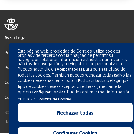
Aviso Legal
Esta página web, propiedad de Correos, utiliza cookies
Política de privacidad
propias y de terceros con la finalidad de permitir su
navegación, elaborar información estadística, analizar sus
hábitos de navegación y servir publicidad personalizada.
Política de Cookies
Puedes hacer clic en
para permitir el uso de
Aceptar todas
todas las cookies. También puedes rechazar todas (salvo las
cookies necesarias) en el botón
o elegir qué
Rechazar todas
Configurar Cookies
tipo de cookies deseas aceptar o rechazar, mediante la
opción
.
Puedes obtener más información
Configurar Cookies
Condiciones generales de los servicios
en nuestra
.
Política de Cookies
Rechazar todas
SOCIEDAD ESTATAL CORREOS Y TELÉGRAFOS, S.A., S.M.E. Todos los
derechos reservados.
Configurar Cookies