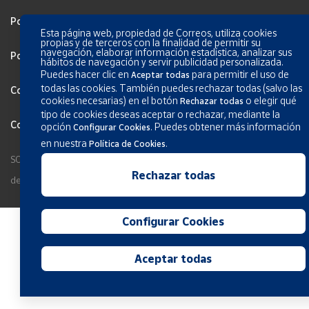
Política de privacidad
Esta página web, propiedad de Correos, utiliza cookies
propias y de terceros con la finalidad de permitir su
navegación, elaborar información estadística, analizar sus
Política de Cookies
hábitos de navegación y servir publicidad personalizada.
Puedes hacer clic en
para permitir el uso de
Aceptar todas
todas las cookies. También puedes rechazar todas (salvo las
Configurar Cookies
cookies necesarias) en el botón
o elegir qué
Rechazar todas
tipo de cookies deseas aceptar o rechazar, mediante la
Condiciones generales de los servicios
opción
.
Puedes obtener más información
Configurar Cookies
en nuestra
.
Política de Cookies
SOCIEDAD ESTATAL CORREOS Y TELÉGRAFOS, S.A., S.M.E. Todos los
Rechazar todas
derechos reservados.
Configurar Cookies
Aceptar todas