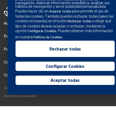
navegación, elaborar información estadística, analizar sus
hábitos de navegación y servir publicidad personalizada.
Puedes hacer clic en
para permitir el uso de
Aceptar todas
todas las cookies. También puedes rechazar todas (salvo las
cookies necesarias) en el botón
o elegir qué
Rechazar todas
Aviso Legal
tipo de cookies deseas aceptar o rechazar, mediante la
opción
.
Puedes obtener más información
Configurar Cookies
Política de privacidad
en nuestra
.
Política de Cookies
Rechazar todas
Política de Cookies
Configurar Cookies
Configurar Cookies
Condiciones generales de los servicios
Aceptar todas
SOCIEDAD ESTATAL CORREOS Y TELÉGRAFOS, S.A., S.M.E. Todos los
derechos reservados.