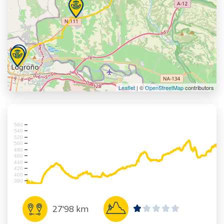
Leaflet
| ©
OpenStreetMap
contributors
560
540
520
500
480
460
440
420
400
380
27'98 km