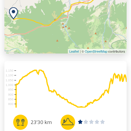
Leaflet
| ©
OpenStreetMap
contributors
1,150
1,100
1,050
1,000
950
900
850
800
23'30 km