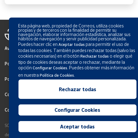
Esta página web, propiedad de Correos, utiliza cookies
propias y de terceros con la finalidad de permitir su
navegación, elaborar información estadística, analizar sus
hábitos de navegación y servir publicidad personalizada.
Puedes hacer clic en
para permitir el uso de
Aceptar todas
Aviso Legal
todas las cookies. También puedes rechazar todas (salvo las
cookies necesarias) en el botón
o elegir qué
Rechazar todas
tipo de cookies deseas aceptar o rechazar, mediante la
Política de privacidad
opción
.
Puedes obtener más información
Configurar Cookies
en nuestra
.
Política de Cookies
Política de Cookies
Rechazar todas
Configurar Cookies
Configurar Cookies
Condiciones generales de los servicios
SOCIEDAD ESTATAL CORREOS Y TELÉGRAFOS, S.A., S.M.E. Todos los
Aceptar todas
derechos reservados.