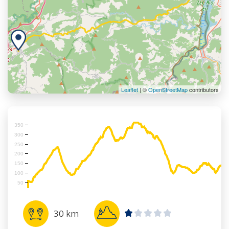
Leaflet
| ©
OpenStreetMap
contributors
350
300
250
200
150
100
50
30 km