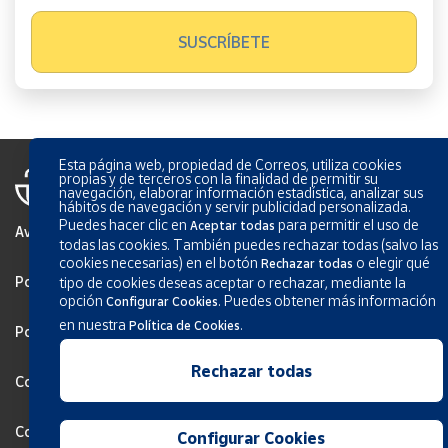
Esta página web, propiedad de Correos, utiliza cookies
propias y de terceros con la finalidad de permitir su
navegación, elaborar información estadística, analizar sus
hábitos de navegación y servir publicidad personalizada.
Puedes hacer clic en
para permitir el uso de
Aceptar todas
Aviso Legal
todas las cookies. También puedes rechazar todas (salvo las
cookies necesarias) en el botón
o elegir qué
Rechazar todas
Política de privacidad
tipo de cookies deseas aceptar o rechazar, mediante la
opción
.
Puedes obtener más información
Configurar Cookies
en nuestra
.
Política de Cookies
Política de Cookies
Rechazar todas
Configurar Cookies
Condiciones generales de los servicios
Configurar Cookies