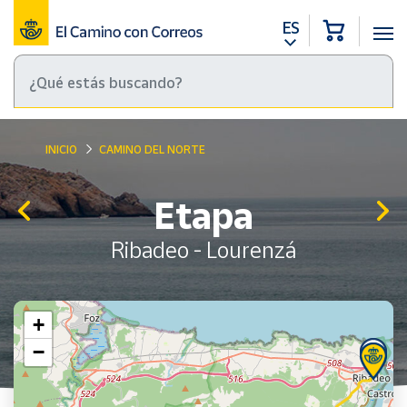
ES
INICIO
CAMINO DEL NORTE
Etapa
Ribadeo - Lourenzá
+
−