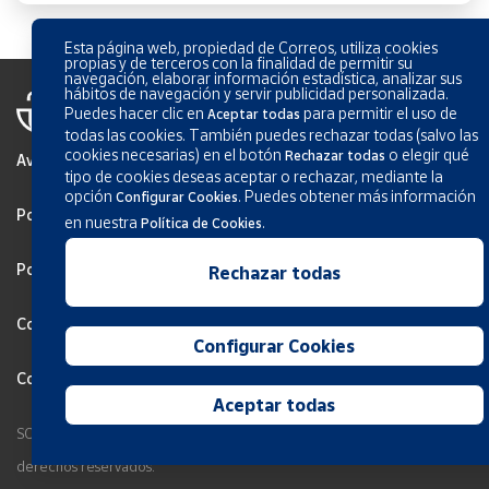
Esta página web, propiedad de Correos, utiliza cookies
propias y de terceros con la finalidad de permitir su
navegación, elaborar información estadística, analizar sus
hábitos de navegación y servir publicidad personalizada.
Puedes hacer clic en
para permitir el uso de
Aceptar todas
todas las cookies. También puedes rechazar todas (salvo las
cookies necesarias) en el botón
o elegir qué
Rechazar todas
Aviso Legal
tipo de cookies deseas aceptar o rechazar, mediante la
opción
.
Puedes obtener más información
Configurar Cookies
Política de privacidad
en nuestra
.
Política de Cookies
Política de Cookies
Rechazar todas
Configurar Cookies
Configurar Cookies
Condiciones generales de los servicios
Aceptar todas
SOCIEDAD ESTATAL CORREOS Y TELÉGRAFOS, S.A., S.M.E. Todos los
derechos reservados.