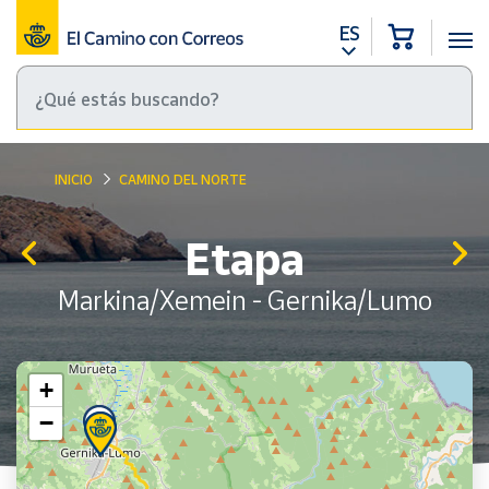
ES
INICIO
CAMINO DEL NORTE
Etapa
Markina/Xemein - Gernika/Lumo
+
−