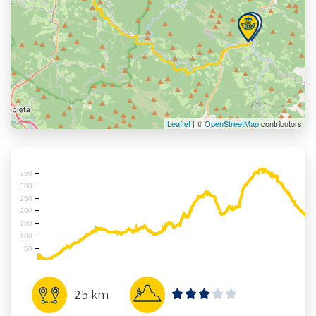
Leaflet
| ©
OpenStreetMap
contributors
350
300
250
200
150
100
50
25 km