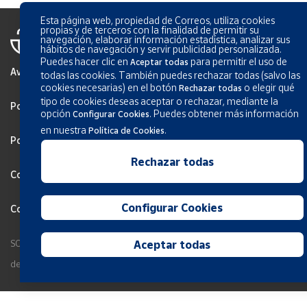
Esta página web, propiedad de Correos, utiliza cookies
propias y de terceros con la finalidad de permitir su
navegación, elaborar información estadística, analizar sus
hábitos de navegación y servir publicidad personalizada.
Puedes hacer clic en
para permitir el uso de
Aceptar todas
Aviso Legal
todas las cookies. También puedes rechazar todas (salvo las
cookies necesarias) en el botón
o elegir qué
Rechazar todas
tipo de cookies deseas aceptar o rechazar, mediante la
Política de privacidad
opción
.
Puedes obtener más información
Configurar Cookies
en nuestra
.
Política de Cookies
Política de Cookies
Rechazar todas
Configurar Cookies
Configurar Cookies
Condiciones generales de los servicios
SOCIEDAD ESTATAL CORREOS Y TELÉGRAFOS, S.A., S.M.E. Todos los
Aceptar todas
derechos reservados.