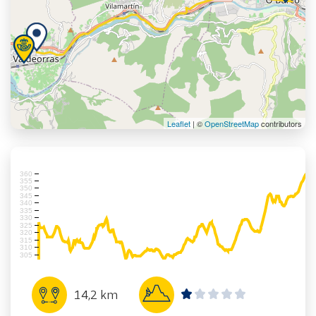
Leaflet
| ©
OpenStreetMap
contributors
360
355
350
345
340
335
330
325
320
315
310
305
14,2 km