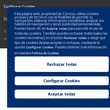
Configurar Cookies
Esta página web, propiedad de Correos, utiliza cookies
propias y de terceros con la finalidad de permitir su
Condiciones generales de los servicios
navegación, elaborar información estadística, analizar sus
hábitos de navegación y servir publicidad personalizada.
Puedes hacer clic en
para permitir el uso de
Aceptar todas
SOCIEDAD ESTATAL CORREOS Y TELÉGRAFOS, S.A., S.M.E. Todos los
todas las cookies. También puedes rechazar todas (salvo las
cookies necesarias) en el botón
o elegir qué
Rechazar todas
derechos reservados.
tipo de cookies deseas aceptar o rechazar, mediante la
opción
.
Puedes obtener más información
Configurar Cookies
en nuestra
.
Política de Cookies
Rechazar todas
Configurar Cookies
Aceptar todas