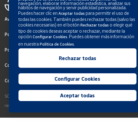
navegación, elaborar información estadística, analizar sus
hábitos de navegación y servir publicidad personalizada.
Puedes hacer clic en
para permitir el uso de
Aceptar todas
Avís legal
todas las cookies. También puedes rechazar todas (salvo las
cookies necesarias) en el botón
o elegir qué
Rechazar todas
tipo de cookies deseas aceptar o rechazar, mediante la
Política de privadesa
opción
.
Puedes obtener más información
Configurar Cookies
en nuestra
.
Política de Cookies
Política de Cookies
Rechazar todas
Configurar Cookies
Configurar Cookies
Condicions generals del servici
Aceptar todas
SOCIEDAD ESTATAL CORREOS Y TELÉGRAFOS, S.A., S.M.E. Tots els drets
reservats.