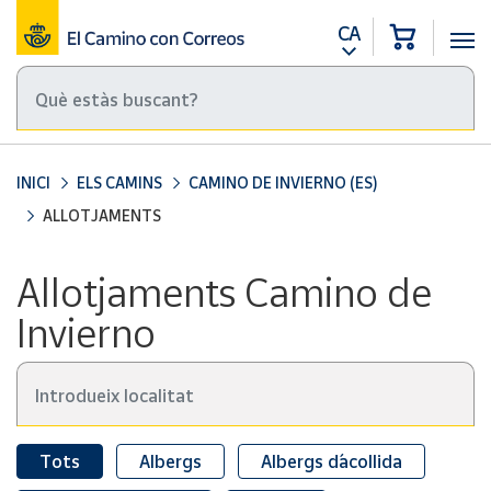
CA
INICI
ELS CAMINS
CAMINO DE INVIERNO
(ES)
ALLOTJAMENTS
Allotjaments Camino de
Invierno
Tots
Albergs
Albergs d´acollida